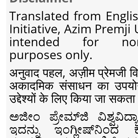
Translated from Engli
Initiative, Azim Premji
intended for non-c
purposes only.
अनुवाद पहल, अज़ीम प्रेमजी विश्व
अकादमिक संसाधन का उपयोग क
उद्देश्यों के लिए किया जा सकता
ಅಜೀಂ ಪ್ರೇಮ್‍ಜಿ ವಿಶ್ವ
ಇದನ್ನು ಇಂಗ್ಲೀಷ್‍ನಿಂದ ಕ