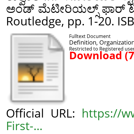
ಅಂಡ್ ಮೆಟೀರಿಯಲ್ಸ್ ಫಾರ್ ಟೀಚ
Routledge, pp. 1-20. I
Fulltext Document
Definition, Organizatio
Restricted to Registered use
Download (
Official URL:
https://w
First-...