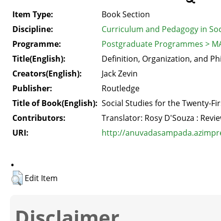
Item Type:
Book Section
Discipline:
Curriculum and Pedagogy in Soc
Programme:
Postgraduate Programmes > MA
Title(English):
Definition, Organization, and P
Creators(English):
Jack Zevin
Publisher:
Routledge
Title of Book(English):
Social Studies for the Twenty-F
Contributors:
Translator: Rosy D'Souza : Revi
URI:
http://anuvadasampada.azimprem
.
Edit Item
Disclaimer