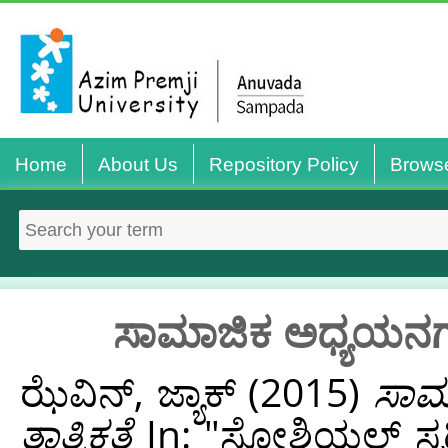
Home
About Us
Repository Policy
Brows
ಸಾಮಾಜಿಕ ಅಧ್ಯಯನಗಳು :
ಝೆವಿನ್, ಜ್ಯಾಕ್
(2015)
ಸಾಮಾ
ತಾತ್ವಿಕತೆ
In: "ಸೋಶಿಯಲ್ ಸ್ಟಡೀಸ