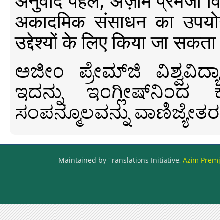
अनुवाद पहल, अज़ीम प्रेमजी विश्व
अकादमिक संसाधन का उपयोग क
उद्देश्यों के लिए किया जा सकता
ಅಜೀಂ ಪ್ರೇಮ್‍ಜಿ ವಿಶ್ವ
ಇದನ್ನು ಇಂಗ್ಲೀಷ್‍ನಿಂದ ಕ
ಸಂಪನ್ಮೂಲವನ್ನು ವಾಣಿಜ್ಯೇತರ
Maintained by Translations Initiative,
Azim Premji