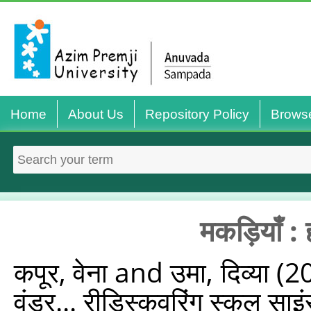
Home
About Us
Repository Policy
Brows
मकड़ियाँ :
कपूर, वेना
and
उमा, दिव्या
(2
वंडर... रीडिस्‍कवरिंग स्‍कूल स