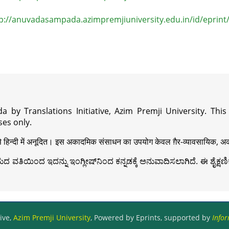
p://anuvadasampada.azimpremjiuniversity.edu.in/id/eprint
a by Translations Initiative, Azim Premji University. Thi
es only.
़ी से हिन्दी में अनूदित। इस अकादमिक संसाधन का उपयोग केवल ग़ैर-व्यावसायिक, अका
ವತಿಯಿಂದ ಇದನ್ನು ಇಂಗ್ಲೀಷ್‍ನಿಂದ ಕನ್ನಡಕ್ಕೆ ಅನುವಾದಿಸಲಾಗಿದೆ. ಈ ಶೈಕ್ಷಣಿಕ 
ive,
Azim Premji University
, Powered by Eprints, supported by
Infor