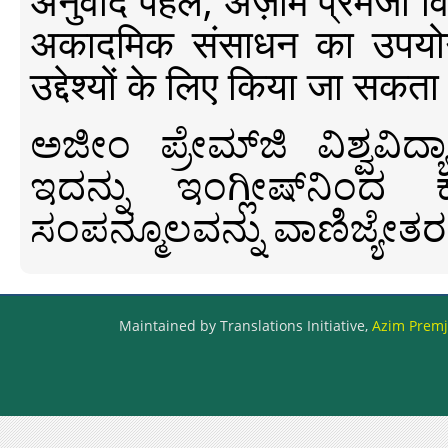
अनुवाद पहल, अज़ीम प्रेमजी विश्व
अकादमिक संसाधन का उपयोग क
उद्देश्यों के लिए किया जा सकता
ಅಜೀಂ ಪ್ರೇಮ್‍ಜಿ ವಿಶ್ವ
ಇದನ್ನು ಇಂಗ್ಲೀಷ್‍ನಿಂದ ಕ
ಸಂಪನ್ಮೂಲವನ್ನು ವಾಣಿಜ್ಯೇತರ
Maintained by Translations Initiative,
Azim Premji