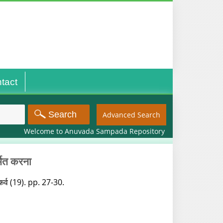
tact
Advanced Search
Welcome to Anuvada Sampada Repository
्मित करना
ग कर्व (19). pp. 27-30.