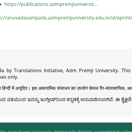
https://publications.azimpremjiuniversit...
p://anuvadasampada.azimpremjiuniversity.edu.in/id/eprint
a by Translations Initiative, Azim Premji University. Thi
es only.
़ी से हिन्दी में अनूदित। इस अकादमिक संसाधन का उपयोग केवल ग़ैर-व्यावसायिक, अका
ವತಿಯಿಂದ ಇದನ್ನು ಇಂಗ್ಲೀಷ್‍ನಿಂದ ಕನ್ನಡಕ್ಕೆ ಅನುವಾದಿಸಲಾಗಿದೆ. ಈ ಶೈಕ್ಷಣಿಕ 
ive,
Azim Premji University
, Powered by Eprints, supported by
Infor