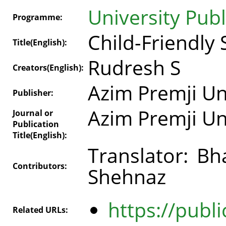
University Pub
Programme:
Child-Friendly 
Title(English):
Rudresh S
Creators(English):
Azim Premji Un
Publisher:
Azim Premji Un
Journal or
Publication
Title(English):
Translator: Bh
Contributors:
Shehnaz
https://publi
Related URLs: