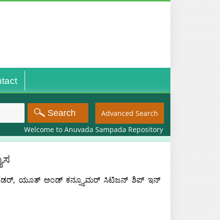
tact
Advanced Search
Welcome to Anuvada Sampada Repository
ಯಾಸ
 ಜೆಂಡರ್, ಯೂತ್ ಅಂಡ್ ಕನ್ಸ್ಯೂಮರ್ ಸಿಟಿಜನ್ ಶಿಪ್ ಇನ್