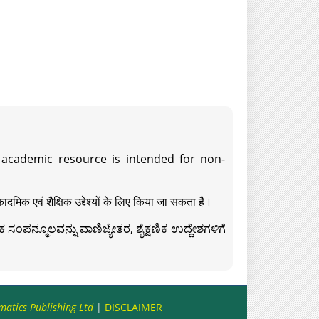
s academic resource is intended for non-
दमिक एवं शैक्षिक उद्देश्यों के लिए किया जा सकता है।
ಸಂಪನ್ಮೂಲವನ್ನು ವಾಣಿಜ್ಯೇತರ, ಶೈಕ್ಷಣಿಕ ಉದ್ದೇಶಗಳಿಗೆ
matics Publishing Ltd
|
DISCLAIMER