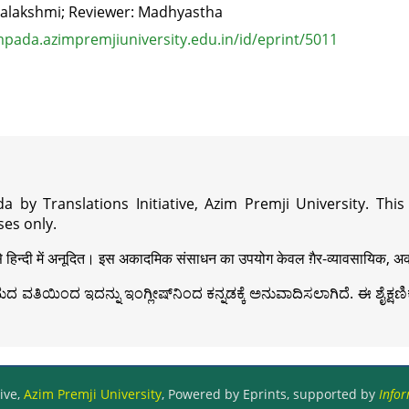
ayalakshmi; Reviewer: Madhyastha
pada.azimpremjiuniversity.edu.in/id/eprint/5011
a by Translations Initiative, Azim Premji University. Thi
es only.
़ी से हिन्दी में अनूदित। इस अकादमिक संसाधन का उपयोग केवल ग़ैर-व्यावसायिक, अका
ವತಿಯಿಂದ ಇದನ್ನು ಇಂಗ್ಲೀಷ್‍ನಿಂದ ಕನ್ನಡಕ್ಕೆ ಅನುವಾದಿಸಲಾಗಿದೆ. ಈ ಶೈಕ್ಷಣಿಕ 
ive,
Azim Premji University
, Powered by Eprints, supported by
Infor