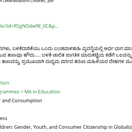
 Leberalizations Children_.pdf
ooks?id=R5gNOdw9E_0C&p...
ಾನಗಳು, ಬಳಕೆದಾರಿಕೆಯು ಒಂದು ಬಂಡವಾಳಶಾಹಿ ವ್ಯವಸ್ಥೆಯಲ್ಲಿ ಅರ್ಧ ಭಾಗ 
ಕಿಳಿಯುವ ತಾಣವೂ ಹೌದು….. ಬಳಕೆ-ಚಾಲಿತ ಜಾಗತಿಕ ಮಾರುಕಟ್ಟೆಯ ಕಡೆಗೆ ಒಲವ
ಯ ತಾಣವನ್ನು, ಪ್ರಮುಖವಾಗಿ ಮಧ್ಯಮ ವರ್ಗದ ತರುಣ ಮಹಿಳೆಯರ ದೇಹಗಳ ಮೂಲಕ 
tion
grammes > MA in Education
r and Consumption
ress
hildren: Gender, Youth, and Consumer Citizenship in Globaliz