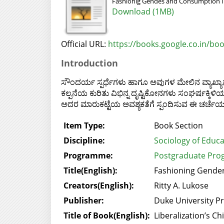
Fashionig Gendes and Consumption In
Download (1MB)
Official URL:
https://books.google.co.in/b
Introduction
ಸೌಂದರ್ಯ ಸ್ಪರ್ಧೆಗಳು ಹಾಗೂ ಅವುಗಳ ಮೇಲಿನ ವ್ಯಾಖ್ಯ
ಕಲ್ಪನೆಯ ಕುರಿತು ವಿಭಿನ್ನ ದೃಷ್ಟಿಕೋನಗಳು ಸಂಘರ್ಷಕ್
ಅದರ ಮಾರುಕಟ್ಟೆಯ ಅವಶ್ಯಕತೆಗೆ ಸ್ಪಂದಿಸುವ ಈ ಚರ್ಚೆ
Item Type:
Book Section
Discipline:
Sociology of Educa
Programme:
Postgraduate Pro
Title(English):
Fashioning Gende
Creators(English):
Ritty A. Lukose
Publisher:
Duke University P
Title of Book(English):
Liberalization’s C