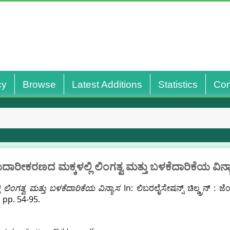
cy
Browse
Latest Additions
Statistics
Con
ಾರೀಕರಣದ ಮಕ್ಕಳಲ್ಲಿ ಲಿಂಗತ್ವ ಮತ್ತು ಬಳಕೆದಾರಿಕೆಯ ವಿನ್
ಲಿಂಗತ್ವ ಮತ್ತು ಬಳಕೆದಾರಿಕೆಯ ವಿನ್ಯಾಸ
In: ಲಿಬರಲೈಸೇಷನ್ಸ್ ಚಿಲ್ಡ್ರನ್ :
 pp. 54-95.