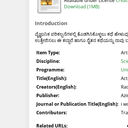
Available under License
Creat
Download (1MB)
Introduction
ವೈಜ್ಞಾನಿಕ ಪರಿಕಲ್ಪನೆಗಳಲ್ಲಿ ತೊಡಗಿಸಿಕೊಳ್ಳಲು ಕಥೆ ಹೇಳು
ಉತ್ತೇಜಿಸಲು ಈ ಕಬ್ಬಾರೆ ಹಾಗೂ ರೈತನ ಕಥೆಯನ್ನು ನ
Item Type:
Art
Discipline:
Sci
Programme:
Uni
Title(English):
Act
Creators(English):
Ra
Publisher:
Azi
Journal or Publication Title(English):
i w
Contributors:
Tra
Related URLs: