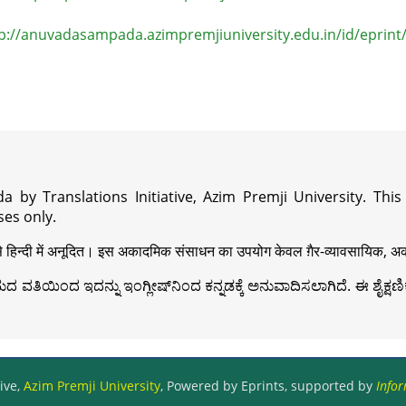
p://anuvadasampada.azimpremjiuniversity.edu.in/id/eprint
a by Translations Initiative, Azim Premji University. Thi
es only.
़ी से हिन्दी में अनूदित। इस अकादमिक संसाधन का उपयोग केवल ग़ैर-व्यावसायिक, अका
ವತಿಯಿಂದ ಇದನ್ನು ಇಂಗ್ಲೀಷ್‍ನಿಂದ ಕನ್ನಡಕ್ಕೆ ಅನುವಾದಿಸಲಾಗಿದೆ. ಈ ಶೈಕ್ಷಣಿಕ 
ive,
Azim Premji University
, Powered by Eprints, supported by
Infor