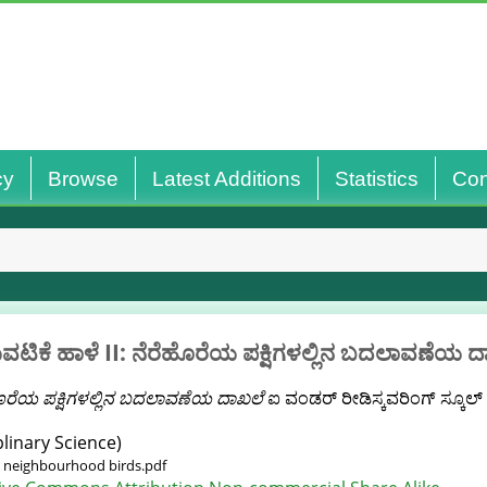
cy
Browse
Latest Additions
Statistics
Con
ಟಿಕೆ ಹಾಳೆ II: ನೆರೆಹೊರೆಯ ಪಕ್ಷಿಗಳಲ್ಲಿನ ಬದಲಾವಣೆಯ 
ೆಹೊರೆಯ ಪಕ್ಷಿಗಳಲ್ಲಿನ ಬದಲಾವಣೆಯ ದಾಖಲೆ
ಐ ವಂಡರ್ ರೀಡಿಸ್ಕವರಿಂಗ್ ಸ್ಕೂಲ್ 
linary Science)
n neighbourhood birds.pdf