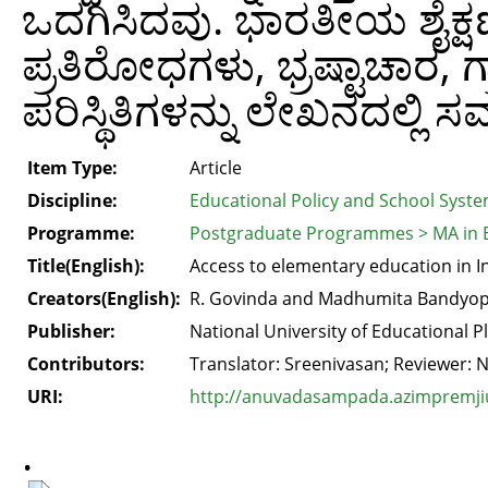
ಒದಗಿಸಿದವು. ಭಾರತೀಯ ಶೈಕ್ಷಣಿಕ
ಪ್ರತಿರೋಧಗಳು, ಭ್ರಷ್ಟಾಚಾ
ಪರಿಸ್ಥಿತಿಗಳನ್ನು ಲೇಖನದಲ್ಲಿ ಸ
Item Type:
Article
Discipline:
Educational Policy and School Syst
Programme:
Postgraduate Programmes > MA in 
Title(English):
Access to elementary education in I
Creators(English):
R. Govinda and Madhumita Bandyo
Publisher:
National University of Educational P
Contributors:
Translator: Sreenivasan; Reviewer: 
URI:
http://anuvadasampada.azimpremjiun
.