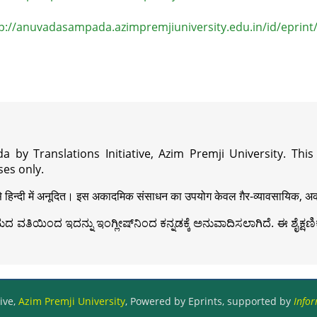
p://anuvadasampada.azimpremjiuniversity.edu.in/id/eprint
a by Translations Initiative, Azim Premji University. Thi
es only.
़ी से हिन्दी में अनूदित। इस अकादमिक संसाधन का उपयोग केवल ग़ैर-व्यावसायिक, अका
ವತಿಯಿಂದ ಇದನ್ನು ಇಂಗ್ಲೀಷ್‍ನಿಂದ ಕನ್ನಡಕ್ಕೆ ಅನುವಾದಿಸಲಾಗಿದೆ. ಈ ಶೈಕ್ಷಣಿಕ 
ive,
Azim Premji University
, Powered by Eprints, supported by
Infor