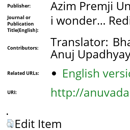
Azim Premji Un
Publisher:
i wonder... Re
Journal or
Publication
Title(English):
Translator: Bh
Contributors:
Anuj Upadhya
English versi
Related URLs:
http://anuvada
URI:
.
Edit Item