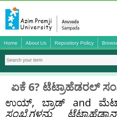
Home
About Us
Repository Policy
Brows
ಏಕೆ 6? ಟೆಟ್ರಾಹೆಡರಲ್‌ ಸಂಖ
ಉಯ್, ಬ್ರಾಡ್
and
ಮೆಟ್
ಸಂಖ್ಯೆಗಳನ್ನು ಟೆಟ್ರಾಹೆಡ್ರ