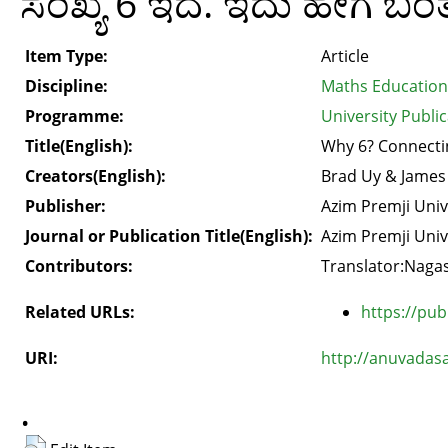
ಸಂಖ್ಯೆ 6 ಇದೆ. ಇದು ಹೇಗೆ ಬಂ
Item Type:
Article
Discipline:
Maths Education
Programme:
University Public
Title(English):
Why 6? Connecti
Creators(English):
Brad Uy & James
Publisher:
Azim Premji Univ
Journal or Publication Title(English):
Azim Premji Univ
Contributors:
Translator:Naga
Related URLs:
https://pub
URI:
http://anuvadas
.