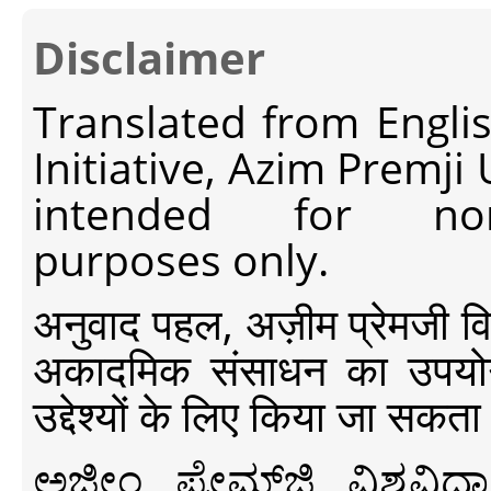
Disclaimer
Translated from Engli
Initiative, Azim Premji
intended for non-c
purposes only.
अनुवाद पहल, अज़ीम प्रेमजी विश्व
अकादमिक संसाधन का उपयोग क
उद्देश्यों के लिए किया जा सकता
ಅಜೀಂ ಪ್ರೇಮ್‍ಜಿ ವಿಶ್ವ