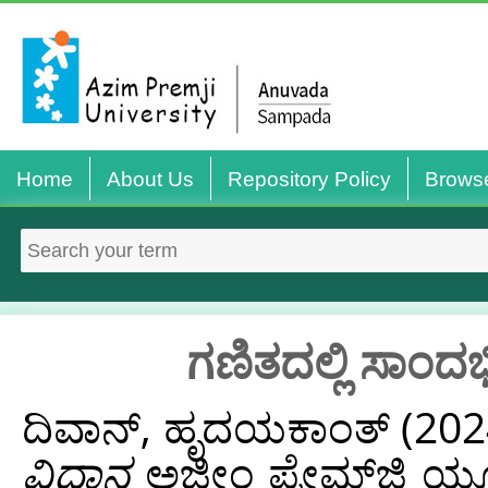
Home
About Us
Repository Policy
Brows
ಗಣಿತದಲ್ಲಿ ಸಾಂದ
ದಿವಾನ್, ಹೃದಯಕಾಂತ್
(202
ವಿಧಾನ
ಅಜೀಂ ಪ್ರೇಮ್‌ಜಿ ಯೂನಿ