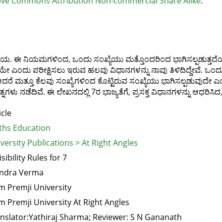
ive Commons Attribution Non-commercial Share Alike
.
 ಈ ನಿಯಮಗಳಿಂದ, ಒಂದು ಸಂಖ್ಯೆಯು ಮತ್ತೊಂದರಿಂದ ಭಾಗಿಸಲ್ಪಡುತ್ತದೆಯೇ 
ತ್ತದೆಯೇ ಎಂದು ಪರೀಕ್ಷಿಸಲು ಇರುವ ಹಲವು ವಿಧಾನಗಳನ್ನು ನಾವು ತಿಳಿದಿದ್ದೇವೆ. ಒ
 ಮತ್ತೂ ಕೆಲವು ಸಂಖ್ಯೆಗಳಿಂದ ಕೊಟ್ಟಿರುವ ಸಂಖ್ಯೆಯು ಭಾಗಿಸಲ್ಪಡುವುದೇ ಎಂ
ಳು ನಡೆದಿವೆ. ಈ ಲೇಖನದಲ್ಲಿ 7ರ ಭಾಜ್ಯತೆಗೆ, ಪ್ರಸಕ್ತ ವಿಧಾನಗಳನ್ನು ಆಧರಿಸಿದ, 
icle
hs Education
versity Publications > At Right Angles
isibility Rules for 7
endra Verma
m Premji University
m Premji University At Right Angles
nslator:Yathiraj Sharma; Reviewer: S N Gananath