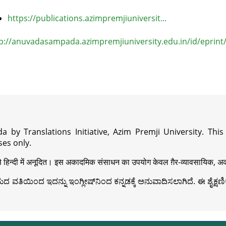
https://publications.azimpremjiuniversit...
p://anuvadasampada.azimpremjiuniversity.edu.in/id/eprint
a by Translations Initiative, Azim Premji University. Thi
es only.
़ी से हिन्दी में अनूदित। इस अकादमिक संसाधन का उपयोग केवल ग़ैर-व्यावसायिक, अका
ವತಿಯಿಂದ ಇದನ್ನು ಇಂಗ್ಲೀಷ್‍ನಿಂದ ಕನ್ನಡಕ್ಕೆ ಅನುವಾದಿಸಲಾಗಿದೆ. ಈ ಶೈಕ್ಷಣಿಕ 