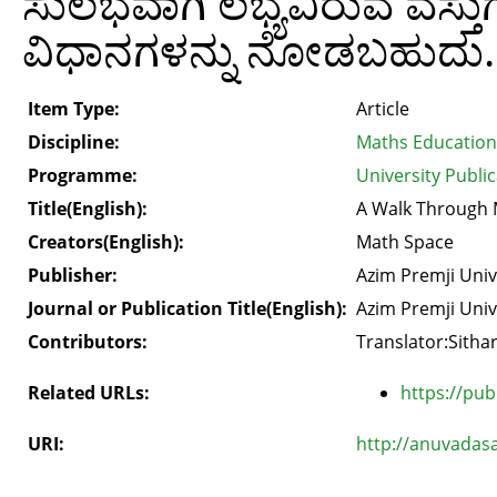
ಸುಲಭವಾಗಿ ಲಭ್ಯವಿರುವ ವಸ್
ವಿಧಾನಗಳನ್ನು ನೋಡಬಹುದು.
Item Type:
Article
Discipline:
Maths Education
Programme:
University Public
Title(English):
A Walk Through 
Creators(English):
Math Space
Publisher:
Azim Premji Univ
Journal or Publication Title(English):
Azim Premji Univ
Contributors:
Translator:Sitha
Related URLs:
https://pub
URI:
http://anuvadas