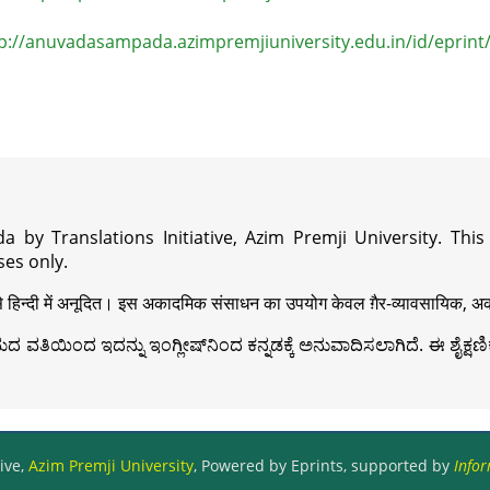
p://anuvadasampada.azimpremjiuniversity.edu.in/id/eprint
a by Translations Initiative, Azim Premji University. Thi
es only.
़ी से हिन्दी में अनूदित। इस अकादमिक संसाधन का उपयोग केवल ग़ैर-व्यावसायिक, अका
ವತಿಯಿಂದ ಇದನ್ನು ಇಂಗ್ಲೀಷ್‍ನಿಂದ ಕನ್ನಡಕ್ಕೆ ಅನುವಾದಿಸಲಾಗಿದೆ. ಈ ಶೈಕ್ಷಣಿಕ 
ive,
Azim Premji University
, Powered by Eprints, supported by
Infor