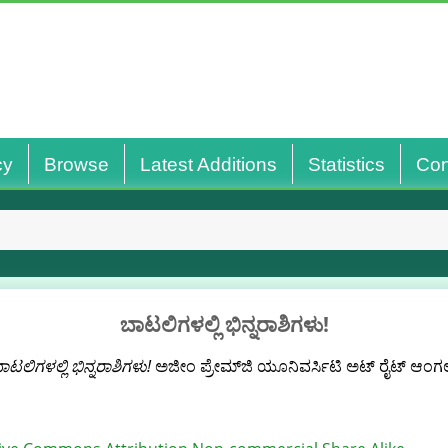
cy
Browse
Latest Additions
Statistics
Con
ಬಾಟಲಿಗಳಲ್ಲಿ ಭಿನ್ನರಾಶಿಗಳು!
ಾಟಲಿಗಳಲ್ಲಿ ಭಿನ್ನರಾಶಿಗಳು!
ಅಜೀಂ ಪ್ರೇಮ್‌ಜಿ ಯೂನಿವರ್ಸಿಟಿ ಅಟ್‌ ರೈಟ್‌ ಆಂಗಲ