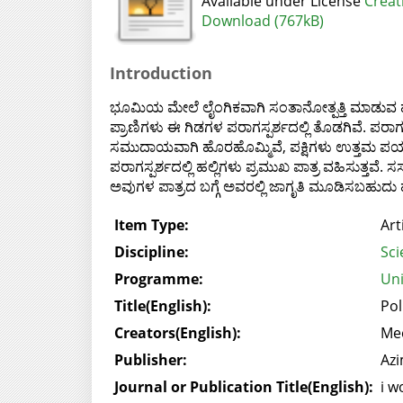
Available under License
Creat
Download (767kB)
Introduction
ಭೂಮಿಯ ಮೇಲೆ ಲೈಂಗಿಕವಾಗಿ ಸಂತಾನೋತ್ಪತ್ತಿ ಮಾಡುವ ಹಲವು 
ಪ್ರಾಣಿಗಳು ಈ ಗಿಡಗಳ ಪರಾಗಸ್ಪರ್ಶದಲ್ಲಿ ತೊಡಗಿವೆ. ಪರಾ
ಸಮುದಾಯವಾಗಿ ಹೊರಹೊಮ್ಮಿವೆ, ಪಕ್ಷಿಗಳು ಉತ್ತಮ ಪರ್ಯಾ
ಪರಾಗಸ್ಪರ್ಶದಲ್ಲಿ ಹಲ್ಲಿಗಳು ಪ್ರಮುಖ ಪಾತ್ರ ವಹಿಸುತ್ತವೆ.
ಅವುಗಳ ಪಾತ್ರದ ಬಗ್ಗೆ ಅವರಲ್ಲಿ ಜಾಗೃತಿ ಮೂಡಿಸಬಹುದ
Item Type:
Art
Discipline:
Sci
Programme:
Uni
Title(English):
Pol
Creators(English):
Me
Publisher:
Azi
Journal or Publication Title(English):
i w