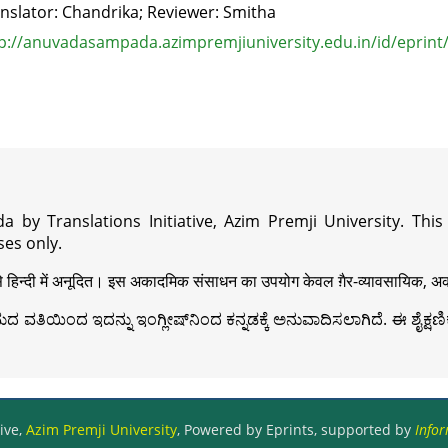
nslator: Chandrika; Reviewer: Smitha
p://anuvadasampada.azimpremjiuniversity.edu.in/id/eprint
a by Translations Initiative, Azim Premji University. Thi
es only.
़ी से हिन्दी में अनूदित। इस अकादमिक संसाधन का उपयोग केवल ग़ैर-व्यावसायिक, अका
ವತಿಯಿಂದ ಇದನ್ನು ಇಂಗ್ಲೀಷ್‍ನಿಂದ ಕನ್ನಡಕ್ಕೆ ಅನುವಾದಿಸಲಾಗಿದೆ. ಈ ಶೈಕ್ಷಣಿಕ 
ive,
Azim Premji University
, Powered by Eprints, supported by
Infor