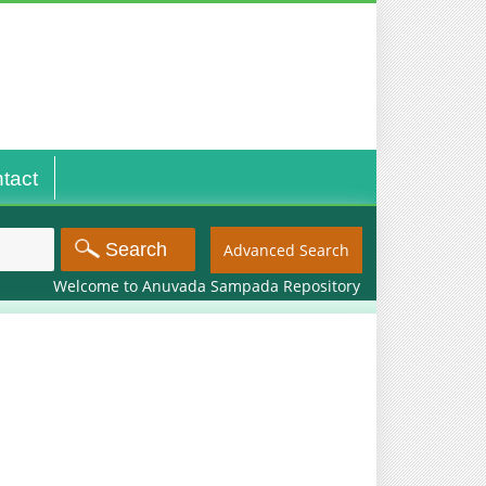
tact
Advanced Search
Welcome to Anuvada Sampada Repository