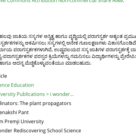
ive Commons Attribution Non-commercial Share Alike
.
ಜಾತಿಯ ಸಸ್ಯಗಳ ಅಸ್ಥಿತ್ವ ಹಾಗೂ ವೃದ್ಧಿಯಲ್ಲಿ ಪರಾಗಸ್ಪರ್ಶ ಅತ್ಯಂತ ಪ್ರಮುಖ ಪ
ಗಸ್ಪರ್ಶಕಗಳನ್ನು ಆಕರ್ಷಿಸಲು ಸಸ್ಯಗಳಲ್ಲಿ ಅನೇಕ ಗುಣಲಕ್ಷಣಗಳು ವಿಕಾಸಗೊಂಡಿವ
ಯ ಪರಾಗಸ್ಪರ್ಶಕಗಳಾಗಿವೆ, ಉಷ್ಣವಲಯದ ಸಸ್ಯ ಜಾತಿಗಳ ಪರಾಗಸ್ಪರ್ಶಕ್ಕೆ ಬಾ
 ಸಸ್ಯ-ಪರಾಗಸ್ಪರ್ಶಕಗಳ ಪರಸ್ಪರ ಕ್ರಿಯೆಗಳನ್ನು ಗಮನಿಸಲು ವಿದ್ಯಾರ್ಥಿಗಳನ್ನು ಪ್
ು ಹಾಗೂ ಅದನ್ನ ಮೆಚ್ಚಿಕೊಳ್ಳುವಂತೆಯೂ ಮಾಡಬಹುದು.
icle
ence Education
versity Publications > i wonder...
linators: The plant propagators
enakshi Pant
m Premji University
onder Rediscovering School Science