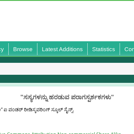
cy
Browse
Latest Additions
Statistics
Con
"ಸಸ್ಯಗಳನ್ನು ಹರಡುವ ಪರಾಗಸ್ಪರ್ಶಕಗಳು"
ು"
ಐ ವಂಡರ್ ರೀಡಿಸ್ಕವರಿಂಗ್ ಸ್ಕೂಲ್ ಸೈನ್ಸ್.