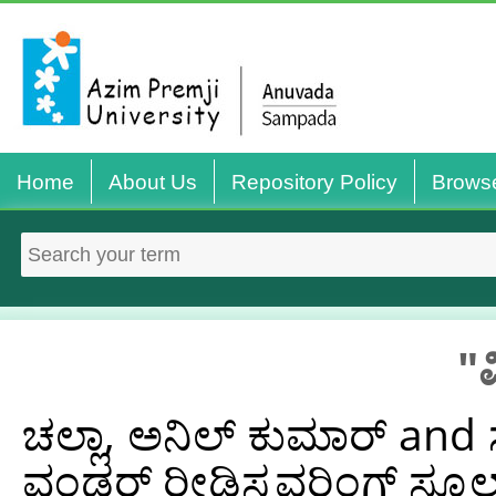
Home
About Us
Repository Policy
Brows
"ವ
ಚಲ್ಲಾ, ಅನಿಲ್ ಕುಮಾರ್
and
ವಂಡರ್ ರೀಡಿಸ್ಕವರಿಂಗ್ ಸ್ಕೂಲ