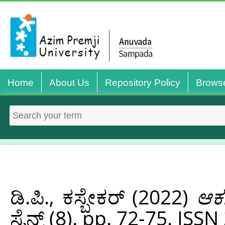
Home
About Us
Repository Policy
Brows
ಡಿ.ಪಿ., ಕಸ್ಬೇಕರ್‌
(2022)
ಆಕ
ಸೈನ್ಸ್ (8). pp. 72-75. IS