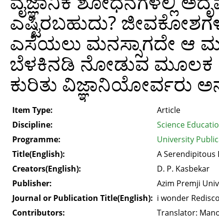
ವೈಜ್ಞಾನಿಕ ಶೋಧನೆಗಳಲ್ಲಿ ಅದ
ಎಷ್ಟಿರಬಹುದು? ಜೀವಕೋಶಗಳು ಬೆ
ಎಸೆಯಲು ಮನಸ್ಸಾಗದೇ ಆ 
ಬೆಳಕಿನಡಿ ನೋಡುವ ಮೂಲಕ ತಾವ
ಕುರಿತು ವಿಜ್ಞಾನಿಯೋರ್ವರು ಅ
Item Type:
Article
Discipline:
Science Educati
Programme:
University Public
Title(English):
A Serendipitous 
Creators(English):
D. P. Kasbekar
Publisher:
Azim Premji Univ
Journal or Publication Title(English):
i wonder Redisco
Contributors:
Translator: Mano