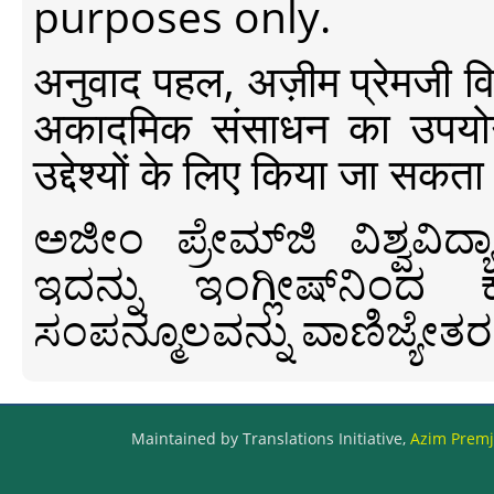
purposes only.
अनुवाद पहल, अज़ीम प्रेमजी विश्व
अकादमिक संसाधन का उपयोग क
उद्देश्यों के लिए किया जा सकता
ಅಜೀಂ ಪ್ರೇಮ್‍ಜಿ ವಿಶ್ವ
ಇದನ್ನು ಇಂಗ್ಲೀಷ್‍ನಿಂದ ಕ
ಸಂಪನ್ಮೂಲವನ್ನು ವಾಣಿಜ್ಯೇತರ
Maintained by Translations Initiative,
Azim Premji