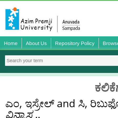
Home
About Us
Repository Policy
Brows
ಕಲಿಕೆ
ಎಂ, ಇಸ್ರೇಲ್
and
ಸಿ, ರಿಬುಫ
ವಿನ್ಯಾಸ
..