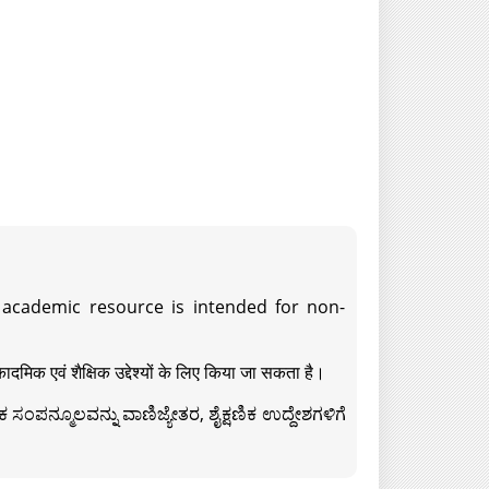
s academic resource is intended for non-
दमिक एवं शैक्षिक उद्देश्यों के लिए किया जा सकता है।
ಸಂಪನ್ಮೂಲವನ್ನು ವಾಣಿಜ್ಯೇತರ, ಶೈಕ್ಷಣಿಕ ಉದ್ದೇಶಗಳಿಗೆ