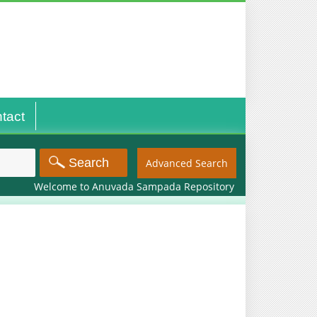
tact
Advanced Search
Welcome to Anuvada Sampada Repository