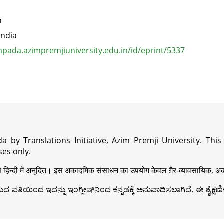
n
India
pada.azimpremjiuniversity.edu.in/id/eprint/5337
a by Translations Initiative, Azim Premji University. Thi
es only.
़ी से हिन्दी में अनूदित। इस अकादमिक संसाधन का उपयोग केवल ग़ैर-व्यावसायिक, अका
ವತಿಯಿಂದ ಇದನ್ನು ಇಂಗ್ಲೀಷ್‍ನಿಂದ ಕನ್ನಡಕ್ಕೆ ಅನುವಾದಿಸಲಾಗಿದೆ. ಈ ಶೈಕ್ಷಣಿಕ 