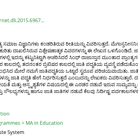
rnet.dli.2015.6967...
ಾತ್ಯ ಸಮಾಜ ವಿಜ್ಞಾನಿಗಳು ಕಂಡರಿತಿರುವ ರೀತಿಯನ್ನು ವಿವರಿಸುತ್ತದೆ. ಮೆಗಾಸ್ತನೀಸನ
ಿಯ ಕುರಿತು ದಾಖಲಿಸಿರುವ ವಿಶ್ಲೇಷಣಾತ್ಮಕ ವಿವರಗಳನ್ನು ಈ ಲೇಖನ ಒಳಗೊಂಡಿದೆ. 
ಲಿ ಇದನ್ನು ಕಟ್ಟುನಿಟ್ಟಾಗಿ ಆಚರಿಸಿದರೆ ಸಿಂಧ್‌ ರಾಜಾಸ್ತಾನ ಮುಂತಾದ ಪ್ರಾಂತ್ಯಗಳಲ
ಕಾಲದಲ್ಲಿ, ತದನಂತರ ಬ್ರಿಟಿಷರ ಕಾಲದಲ್ಲಿ ಜಾತಿ ಪದ್ಧತಿಯ ವ್ಯವಸ್ಥೆ ಪಡೆದು
್ರಾರಂಭಿಸಿದ ಮೇಲೆ ನಮಗೆ ಜಾತಿಪದ್ಧತಿಯ ಒಟ್ಟಾರೆ ಸ್ವರೂಪ ಪರಿಚಯವಾಯಿತು. 
ನು ಜಾತಿ ಪದ್ಧತಿ ಹೇಗೆ ನಿರ್ಧರಿಸುತ್ತದೆ ಎಂಬುದನ್ನು ಲೇಖಕರು ವಿವರಿಸುತ್ತಾರೆ.
ೀಯತೆ ಮತ್ತು ಅಸ್ಪೃಶ್ಯತೆಗಳ ವಿಷಯದಲ್ಲಿ ಈ ಎರಡರ ನಡುವೆ ಇರುವ ಸಾಮ್ಯವನ್ನು
್ತು ಸೌಲಭ್ಯಗಳನ್ನು ಹಾಗೂ ಜಾತಿ ಜಾತಿಗಳ ನಡುವೆ ಕೆಲವು ನಿರ್ದಿಷ್ಟ ಪರ್ವಕಾಲಗಳಲ್
tion
grammes > MA in Education
aste System