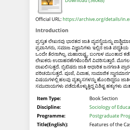
Download (360kB)
Official URL:
https://archive.org/details/in.e
Introduction
ಪ್ರಸ್ತುತ ಲೇಖನವು ಭಾರತದ ಜಾತಿ ವ್ಯವಸ್ಥೆಯನ್ನು ಪಾಶ್ಚಿಮ
ಪ್ರವಾಸಿಗರು, ಸಮಾಜ ವಿಜ್ಞಾನಿಗಳು ಇಲ್ಲಿನ ಜಾತಿ ಪದ್ಧತ
ಒಂದೇ ತೆರನಾಗಿಲ್ಲ. ಮಹಾರಾಷ್ಟ್ರ, ಬಂಗಾಳ ಮುಂತಾದ ಕಡೆಗಳಲ್
ಲೇಖಕರು ಉದಾಹರಣೆಗಳೊಂದಿಗೆ ವಿವರಿಸುತ್ತಾರೆ. ಮೊಗಲರ 
ದಾಖಲಿಸುತ್ತದೆ. ಬ್ರಿಟಿಷರು ಜಾತಿ ಆಧಾರಿತ ಜನಗಣತಿ ಪ
ಪರಿಚಯಿಸುತ್ತದೆ. ಪೂಜೆ, ವಿವಾಹ, ಸಾಮಾಜಿಕ ಸ್ಥಾನಮಾನಗಳನ್
ವಿಷಯಗಳಲ್ಲಿ ಹಲವು ವ್ಯತ್ಯಾಸಗಳನ್ನು ಹೊಂದಿದ್ದರೂ ಜಾತ
ಸಮುದಾಯಗಳು ಪಡೆದುಕೊಳ್ಳುತ್ತಿದ್ದ ವಿಶಿಷ್ಟ ಹಕ್ಕುಗಳು ಮತ
Item Type:
Book Section
Discipline:
Sociology of Educa
Programme:
Postgraduate Pro
Title(English):
Features of the C