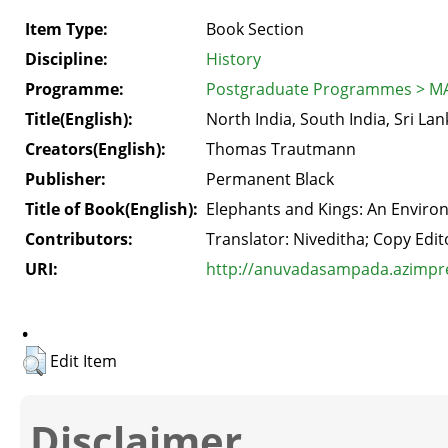
Item Type:
Book Section
Discipline:
History
Programme:
Postgraduate Programmes > MA
Title(English):
North India, South India, Sri Lan
Creators(English):
Thomas Trautmann
Publisher:
Permanent Black
Title of Book(English):
Elephants and Kings: An Enviro
Contributors:
Translator: Niveditha; Copy Edito
URI:
http://anuvadasampada.azimprem
.
Edit Item
Disclaimer