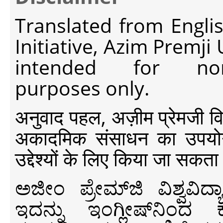
Translated from Engli
Initiative, Azim Premji
intended for non-c
purposes only.
अनुवाद पहल, अज़ीम प्रेमजी विश्व
अकादमिक संसाधन का उपयोग क
उद्देश्यों के लिए किया जा सकता
ಅಜೀಂ ಪ್ರೇಮ್‍ಜಿ ವಿಶ್ವ
ಇದನ್ನು ಇಂಗ್ಲೀಷ್‍ನಿಂದ ಕ