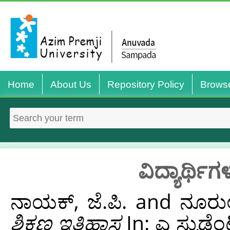
Home
About Us
Repository Policy
Brows
ವಿದ್ಯಾರ್ಥ
ನಾಯಕ್, ಜೆ.ಪಿ.
and
ನೂರು
ಶಿಕ್ಷಣ ಇತಿಹಾಸ
In: ಎ ಸ್ಟುಡೆ