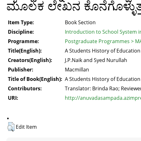
ಮೂಲಕ ಲೇಖನ ಕೊನೆಗೊಳ್ಳುತ್ತ
Item Type:
Book Section
Discipline:
Introduction to School System i
Programme:
Postgraduate Programmes > MA
Title(English):
A Students History of Education 
Creators(English):
J.P.Naik and Syed Nurullah
Publisher:
Macmillan
Title of Book(English):
A Students History of Education 
Contributors:
Translator: Brinda Rao; Review
URI:
http://anuvadasampada.azimprem
.
Edit Item