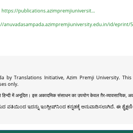
https://publications.azimpremjiuniversit...
://anuvadasampada.azimpremjiuniversity.edu.in/id/eprint/
a by Translations Initiative, Azim Premji University. Thi
es only.
़ी से हिन्दी में अनूदित। इस अकादमिक संसाधन का उपयोग केवल ग़ैर-व्यावसायिक, अका
ವತಿಯಿಂದ ಇದನ್ನು ಇಂಗ್ಲೀಷ್‍ನಿಂದ ಕನ್ನಡಕ್ಕೆ ಅನುವಾದಿಸಲಾಗಿದೆ. ಈ ಶೈಕ್ಷಣಿಕ 