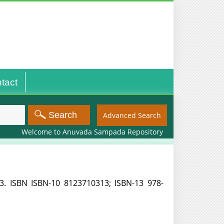
tact
Advanced Search
Welcome to Anuvada Sampada Repository
. ISBN ISBN-10 ‎8123710313; ISBN-13 978-