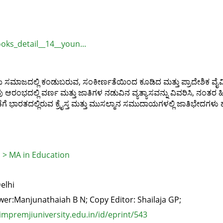
oks_detail__14__youn...
ಾಜದಲ್ಲಿ ಕಂಡುಬರುವ, ಸಂಕೀರ್ಣತೆಯಿಂದ ಕೂಡಿದ ಮತ್ತು ಪ್ರಾದೇಶಿಕ ವೈವಿಧ್ಯ
ಆರಂಭದಲ್ಲಿ ವರ್ಣ ಮತ್ತು ಜಾತಿಗಳ ನಡುವಿನ ವ್ಯತ್ಯಾಸವನ್ನು ವಿವರಿಸಿ, ನಂತರ ಹಿ
ಗೆ ಭಾರತದಲ್ಲಿರುವ ಕ್ರೈಸ್ತ ಮತ್ತು ಮುಸಲ್ಮಾನ ಸಮುದಾಯಗಳಲ್ಲಿ ಜಾತಿಭೇದಗಳು ಹೇಗ
> MA in Education
elhi
wer:Manjunathaiah B N; Copy Editor: Shailaja GP;
mpremjiuniversity.edu.in/id/eprint/543