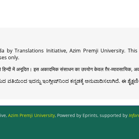
a by Translations Initiative, Azim Premji University. Thi
es only.
़ी से हिन्दी में अनूदित। इस अकादमिक संसाधन का उपयोग केवल ग़ैर-व्यावसायिक, अका
ವತಿಯಿಂದ ಇದನ್ನು ಇಂಗ್ಲೀಷ್‍ನಿಂದ ಕನ್ನಡಕ್ಕೆ ಅನುವಾದಿಸಲಾಗಿದೆ. ಈ ಶೈಕ್ಷಣಿಕ 
ive,
Azim Premji University
, Powered by Eprints, supported by
Infor