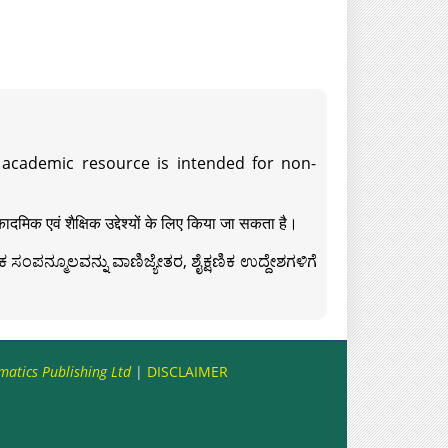
s academic resource is intended for non-
दमिक एवं शैक्षिक उद्देश्यों के लिए किया जा सकता है।
ಸಂಪನ್ಮೂಲವನ್ನು ವಾಣಿಜ್ಯೇತರ, ಶೈಕ್ಷಣಿಕ ಉದ್ದೇಶಗಳಿಗೆ
matics Publishing Ltd
|
DISCLAIMER