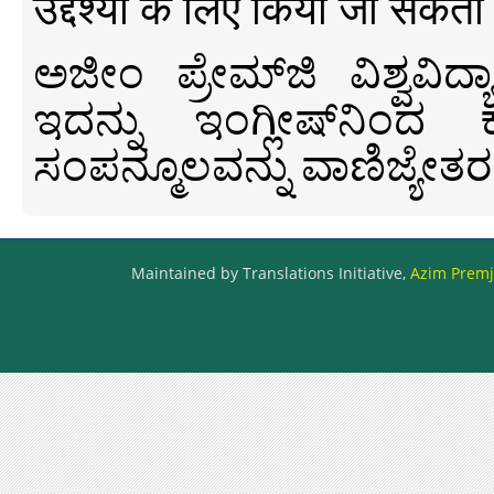
उद्देश्यों के लिए किया जा सकता
ಅಜೀಂ ಪ್ರೇಮ್‍ಜಿ ವಿಶ್ವ
ಇದನ್ನು ಇಂಗ್ಲೀಷ್‍ನಿಂದ ಕ
ಸಂಪನ್ಮೂಲವನ್ನು ವಾಣಿಜ್ಯೇತರ
Maintained by Translations Initiative,
Azim Premji