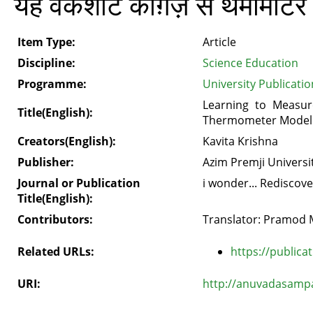
यह वर्कशीट काग़ज़ से थर्मामीटर क
Item Type:
Article
Discipline:
Science Education
Programme:
University Publicatio
Learning to Measu
Title(English):
Thermometer Model
Creators(English):
Kavita Krishna
Publisher:
Azim Premji Universi
Journal or Publication
i wonder... Rediscov
Title(English):
Contributors:
Translator: Pramod M
Related URLs:
https://publicat
URI:
http://anuvadasampa