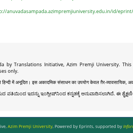
p://anuvadasampada.azimpremjiuniversity.edu.in/id/eprint
a by Translations Initiative, Azim Premji University. Thi
es only.
़ी से हिन्दी में अनूदित। इस अकादमिक संसाधन का उपयोग केवल ग़ैर-व्यावसायिक, अका
ವತಿಯಿಂದ ಇದನ್ನು ಇಂಗ್ಲೀಷ್‍ನಿಂದ ಕನ್ನಡಕ್ಕೆ ಅನುವಾದಿಸಲಾಗಿದೆ. ಈ ಶೈಕ್ಷಣಿಕ 
ive,
Azim Premji University
, Powered by Eprints, supported by
Infor