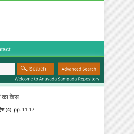
tact
Advanced Search
Welcome to Anuvada Sampada Repository
ों का केस
ाइंस (4). pp. 11-17.