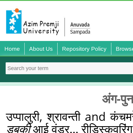
Home
About Us
Repository Policy
Brows
अंग-पुन
उप्‍पालुरी, श्रावन्‍ती
and
कंचमर
डुबकी
आई वंडर... रीडिस्‍कवरिं