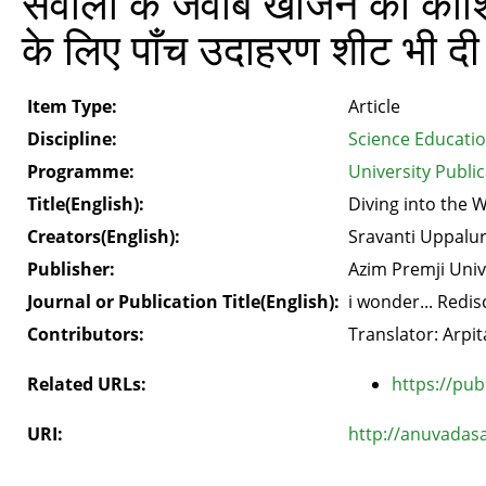
सवालों के जवाब खोजने की कोशिश
के लिए पाँच उदाहरण शीट भी दी 
Item Type:
Article
Discipline:
Science Educati
Programme:
University Public
Title(English):
Diving into the 
Creators(English):
Sravanti Uppalu
Publisher:
Azim Premji Univ
Journal or Publication Title(English):
i wonder... Redi
Contributors:
Translator: Arpi
Related URLs:
https://pub
URI:
http://anuvadas