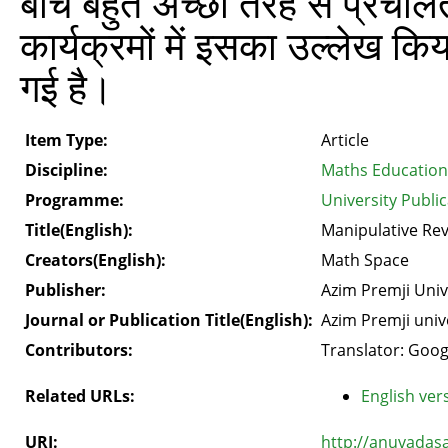
बीच बहुत अच्छी तरह से प्रचलित ह
कार्यक्रमों में इसका उल्लेख कि
गई है।
Item Type:
Article
Discipline:
Maths Education
Programme:
University Public
Title(English):
Manipulative Re
Creators(English):
Math Space
Publisher:
Azim Premji Univ
Journal or Publication Title(English):
Azim Premji univ
Contributors:
Translator: Goog
Related URLs:
English vers
URI:
http://anuvadas