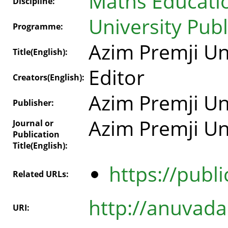
Maths Educati
Discipline:
University Publ
Programme:
Azim Premji Uni
Title(English):
Editor
Creators(English):
Azim Premji Un
Publisher:
Azim Premji Uni
Journal or
Publication
Title(English):
https://publi
Related URLs:
http://anuvada
URI: