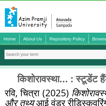
Home
About Us
Repository Policy
Brows
किशोरावस्‍था... : स्टूडें
रवि, चित्रा
(2025)
किशोरावस्‍
और तथ्य
आई वंडर रीडिस्‍कवरिं