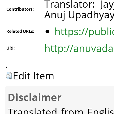
Translator: Ja
Contributors:
Anuj Upadhya
https://publi
Related URLs:
http://anuvada
URI:
.
Edit Item
Disclaimer
Translated from Engli