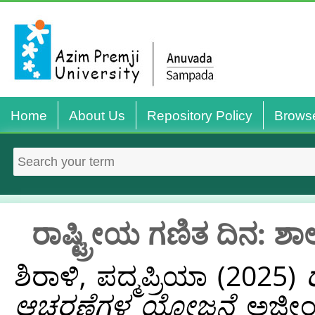
Home
About Us
Repository Policy
Brows
ರಾಷ್ಟ್ರೀಯ ಗಣಿತ ದಿನ: 
ಶಿರಾಳಿ, ಪದ್ಮಪ್ರಿಯಾ
(2025)
ಆಚರಣೆಗಳ ಯೋಜನೆ
ಅಜೀಂ ಪ