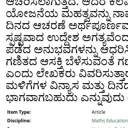
ಆಚರಿಸಲಾಗುತ್ತದೆ. ಆದರೆ ಕೆಲವ
ಯೋಜನೆಯ ಮಹತ್ವವನ್ನು ನಾವು
ದಿನದ ಆಚರಣೆ ಅರ್ಥಪೂರ್ಣವ
ಸ್ಪಷ್ಟವಾದ ಉದ್ದೇಶ ಅಗತ್ಯವೆಂ
ಪಡೆದ ಅನುಭವಗಳನ್ನು ಆಧರಿಸಿ, 
ಗಣಿತದ ಆಸಕ್ತಿ ಬೆಳೆಸುವಂತೆ ಗ
ಎಂದು ಲೇಖಕರು ವಿವರಿಸುತ್ತಾರೆ
ಮಳಿಗೆಗಳ ವಿನ್ಯಾಸ ಮತ್ತು ದಿ
ಭಾಗವಾಗಬಹುದು ಎನ್ನುವುದು
Item Type:
Article
Discipline:
Maths Education