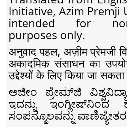
Initiative, Azim Premji
intended for non-c
purposes only.
अनुवाद पहल, अज़ीम प्रेमजी विश्व
अकादमिक संसाधन का उपयोग क
उद्देश्यों के लिए किया जा सकता
ಅಜೀಂ ಪ್ರೇಮ್‍ಜಿ ವಿಶ್ವ
ಇದನ್ನು ಇಂಗ್ಲೀಷ್‍ನಿಂದ ಕ
ಸಂಪನ್ಮೂಲವನ್ನು ವಾಣಿಜ್ಯೇತರ