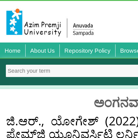
Home
About Us
Repository Policy
Brows
ಅಂಗನವಾಡ
ಜಿ.ಆರ್., ಯೋಗೇಶ್
(202
ಪ್ರೇಮ್‌ಜಿ ಯೂನಿವರ್ಸಿಟಿ ಲರ್ನ