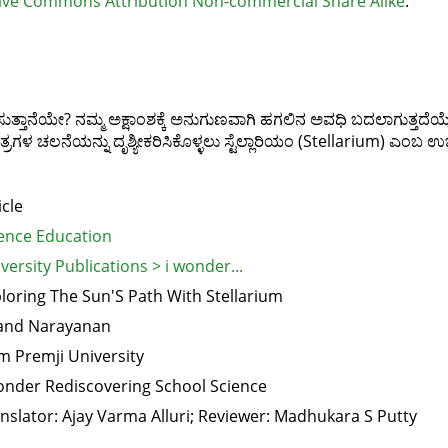
ive Commons Attribution Non-commercial Share Alike
.
ತಾನೆಯೇ? ನಮ್ಮ ಅಕ್ಷಾಂಶಕ್ಕೆ ಅನುಗುಣವಾಗಿ ಹಗಲಿನ ಅವಧಿ ಬದಲಾಗುತ್ತದೆಯೇ?
ಷತ್ರಗಳ ಚಲನೆಯನ್ನು ದೃಶ್ಯೀಕರಿಸಿಕೊಳ್ಳಲು ಸ್ಟೆಲ್ಲಾರಿಯಂ (Stellarium) ಎಂಬ ಉ
icle
ence Education
versity Publications > i wonder...
loring The Sun'S Path With Stellarium
and Narayanan
m Premji University
onder Rediscovering School Science
nslator: Ajay Varma Alluri; Reviewer: Madhukara S Putty