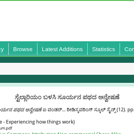
cy
Browse
Latest Additions
Statistics
Con
ಸ್ಟೆಲ್ಲಾರಿಯಂ ಬಳಸಿ ಸೂರ್ಯನ ಪಥದ ಅನ್ವೇಷಣೆ
ಸೂರ್ಯನ ಪಥದ ಅನ್ವೇಷಣೆ
ಐ ವಂಡರ್...‌ ರೀಡಿಸ್ಕವರಿಂಗ್‌ ಸ್ಕೂಲ್‌ ಸೈನ್ಸ್‌ (12). p
e - Experiencing how things work)
ium.pdf