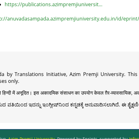
https://publications.azimpremjiuniversit...
p://anuvadasampada.azimpremjiuniversity.edu.in/id/eprint
a by Translations Initiative, Azim Premji University. Thi
es only.
़ी से हिन्दी में अनूदित। इस अकादमिक संसाधन का उपयोग केवल ग़ैर-व्यावसायिक, अका
ವತಿಯಿಂದ ಇದನ್ನು ಇಂಗ್ಲೀಷ್‍ನಿಂದ ಕನ್ನಡಕ್ಕೆ ಅನುವಾದಿಸಲಾಗಿದೆ. ಈ ಶೈಕ್ಷಣಿಕ 
ive,
Azim Premji University
, Powered by Eprints, supported by
Infor