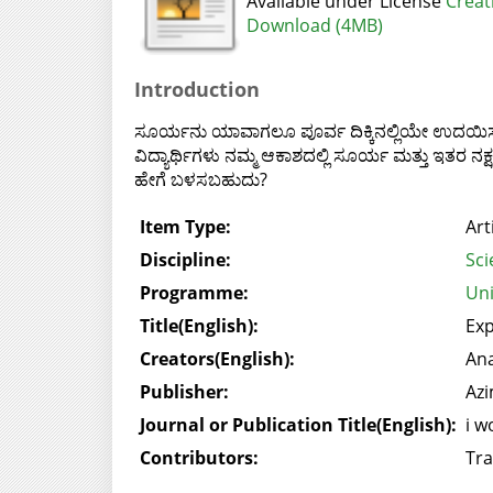
Available under License
Creat
Download (4MB)
Introduction
ಸೂರ್ಯನು ಯಾವಾಗಲೂ ಪೂರ್ವ ದಿಕ್ಕಿನಲ್ಲಿಯೇ ಉದಯಿಸುತ್
ವಿದ್ಯಾರ್ಥಿಗಳು ನಮ್ಮ ಆಕಾಶದಲ್ಲಿ ಸೂರ್ಯ ಮತ್ತು ಇತರ ನಕ್
ಹೇಗೆ ಬಳಸಬಹುದು?
Item Type:
Art
Discipline:
Sci
Programme:
Uni
Title(English):
Exp
Creators(English):
An
Publisher:
Azi
Journal or Publication Title(English):
i w
Contributors:
Tra