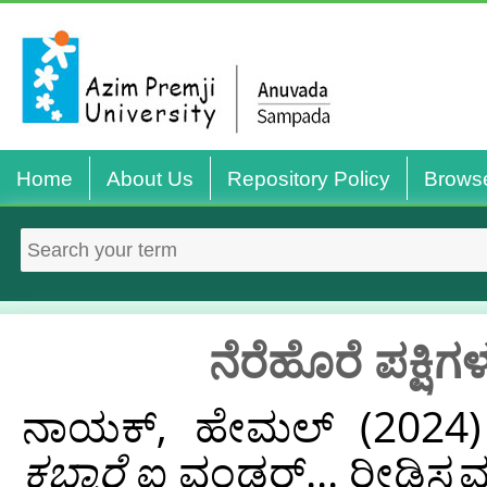
Home
About Us
Repository Policy
Brows
ನೆರೆಹೊರೆ ಪಕ್ಷಿ
ನಾಯಕ್‌, ಹೇಮಲ್‌
(2024
ಕಬ್ಬಾರೆ
ಐ ವಂಡರ್...‌ ರೀಡಿಸ್ಕವರಿ