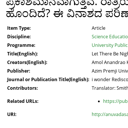
ಪ್ರಕಾಶಮಾನವಾಗುತ್ತಿವೆ. ರಾತ್ರ
ಹೊಂದಿದೆ? ಈ ವಿನಾಶದ ಪರ
Item Type:
Article
Discipline:
Science Educati
Programme:
University Public
Title(English):
Let There Be Nig
Creators(English):
Amol Anandrao 
Publisher:
Azim Premji Univ
Journal or Publication Title(English):
i wonder Redisco
Contributors:
Translator: Smit
Related URLs:
https://pub
URI:
http://anuvadas