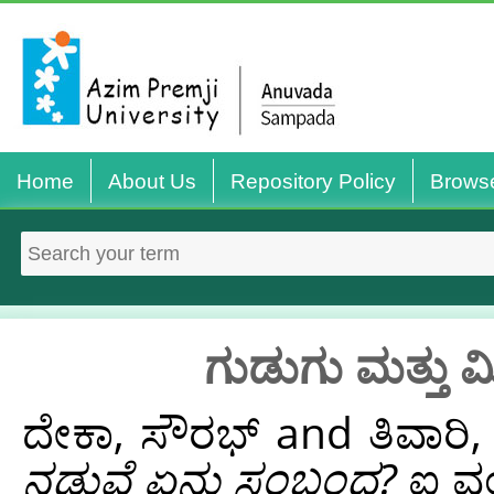
Home
About Us
Repository Policy
Brows
ಗುಡುಗು ಮತ್ತು
ದೇಕಾ, ಸೌರಭ್
and
ತಿವಾರಿ
ನಡುವೆ ಏನು ಸಂಬಂಧ?
ಐ ವಂಡರ