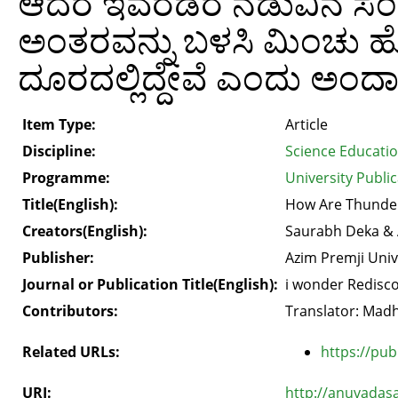
ಆದರೆ ಇವೆರಡರ ನಡುವಿನ 
ಅಂತರವನ್ನು ಬಳಸಿ ಮಿಂಚು ಹೊಡ
ದೂರದಲ್ಲಿದ್ದೇವೆ ಎಂದು ಅಂದಾ
Item Type:
Article
Discipline:
Science Educati
Programme:
University Public
Title(English):
How Are Thunder
Creators(English):
Saurabh Deka & 
Publisher:
Azim Premji Univ
Journal or Publication Title(English):
i wonder Redisco
Contributors:
Translator: Mad
Related URLs:
https://pub
URI:
http://anuvadas