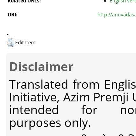
Related URLs:
English vers
URI:
http://anuvadas
.
Edit Item
Disclaimer
Translated from Engli
Initiative, Azim Premji
intended for non-c
purposes only.