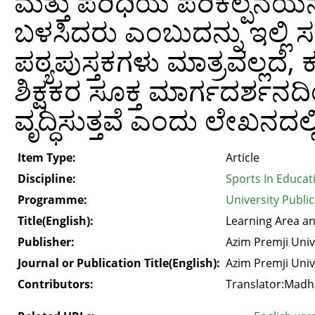
ಮತ್ತು ಪರಿಧಿಯ ಪರಿಕಲ್ಪನೆಯನ್
ಬಳಸಿದರು ಎಂಬುದನ್ನು ಇಲ್ಲಿ ಸ
ಪಠ್ಯಪುಸ್ತಕಗಳು ಮಾತ್ರವಲ್ಲದ
ಶಿಕ್ಷಕರ ಸೂಕ್ತ ಮಾರ್ಗದರ್ಶನ
ವೃದ್ಧಿಸುತ್ತವೆ ಎಂದು ಲೇಖನದಲ್ಲ
Item Type:
Article
Discipline:
Sports In Educat
Programme:
University Publi
Title(English):
Learning Area a
Publisher:
Azim Premji Univ
Journal or Publication Title(English):
Azim Premji Univ
Contributors:
Translator:Madh