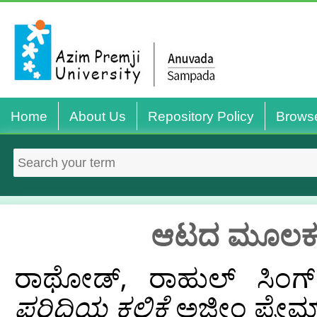
Home
About Us
Repository Policy
Brows
ಆಟದ ಮೂಲಕ ವಿಸ
ರಾಥೋಡ್, ರಾಹುಲ್ ಸಿಂಗ್
ಪರಿಧಿಯ ಕಲಿಕೆ
ಅಜೀಂ ಪ್ರೇಮ್‌