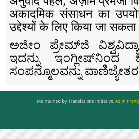
अनुवाद पहल, अज़ीम प्रेमजी विश्व
अकादमिक संसाधन का उपयोग क
उद्देश्यों के लिए किया जा सकता
ಅಜೀಂ ಪ್ರೇಮ್‍ಜಿ ವಿಶ್ವ
ಇದನ್ನು ಇಂಗ್ಲೀಷ್‍ನಿಂದ ಕ
ಸಂಪನ್ಮೂಲವನ್ನು ವಾಣಿಜ್ಯೇತರ
Maintained by Translations Initiative,
Azim Premji