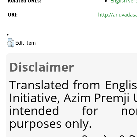
Related URLs:
English vers
URI:
http://anuvadas
.
Edit Item
Disclaimer
Translated from Engli
Initiative, Azim Premji
intended for non-c
purposes only.