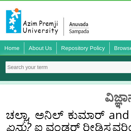
Home
About Us
Repository Policy
Brows
ವಿಜ್ಞ
ಚಲ್ಲಾ, ಅನಿಲ್ ಕುಮಾರ್
an
ಏನು?
ಐ ವಂಡರ್ ರೀಡಿಸ್ಕವರಿಂಗ್