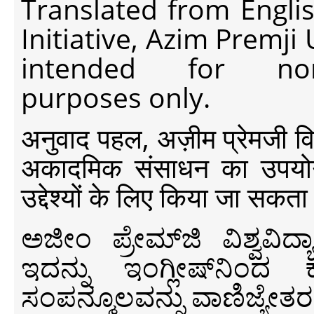
Translated from Engli
Initiative, Azim Premji
intended for non-c
purposes only.
अनुवाद पहल, अज़ीम प्रेमजी विश्व
अकादमिक संसाधन का उपयोग क
उद्देश्यों के लिए किया जा सकता
ಅಜೀಂ ಪ್ರೇಮ್‍ಜಿ ವಿಶ್ವ
ಇದನ್ನು ಇಂಗ್ಲೀಷ್‍ನಿಂದ ಕ
ಸಂಪನ್ಮೂಲವನ್ನು ವಾಣಿಜ್ಯೇತರ