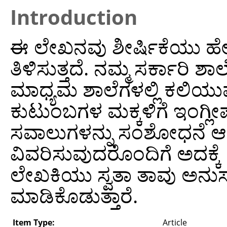
Introduction
ಈ ಲೇಖನವು ಶೀರ್ಷಿಕೆಯು ಹೇ
ತಿಳಿಸುತ್ತದೆ. ನಮ್ಮ ಸರ್ಕಾರಿ ಶ
ಮಾಧ್ಯಮ ಶಾಲೆಗಳಲ್ಲಿ ಕಲಿಯ
ಕುಟುಂಬಗಳ ಮಕ್ಕಳಿಗೆ ಇಂಗ್
ಸವಾಲುಗಳನ್ನು ಸಂಶೋಧನೆ 
ವಿವರಿಸುವುದರೊಂದಿಗೆ ಅದಕ್ಕೆ
ಲೇಖಕಿಯು ಸ್ವತಾ ತಾವು ಅನು
ಮಾಡಿಕೊಡುತ್ತಾರೆ.
Item Type:
Article