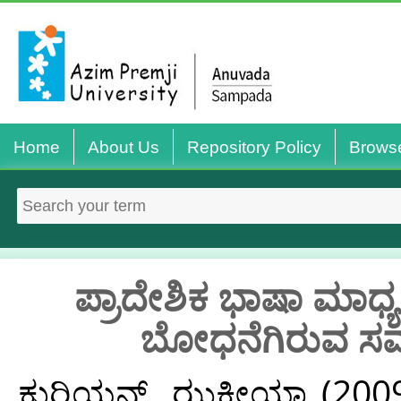
Home
About Us
Repository Policy
Brows
ಪ್ರಾದೇಶಿಕ ಭಾಷಾ ಮಾಧ್ಯ
ಬೋಧನೆಗಿರುವ ಸವಾಲ
ಕುರಿಯನ್, ಝಕೀಯಾ
(200