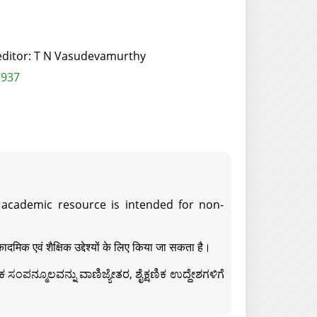
editor: T N Vasudevamurthy
/937
s academic resource is intended for non-
दमिक एवं शैक्षिक उद्देश्यों के लिए किया जा सकता है।
ಸಂಪನ್ಮೂಲವನ್ನು ವಾಣಿಜ್ಯೇತರ, ಶೈಕ್ಷಣಿಕ ಉದ್ದೇಶಗಳಿಗೆ