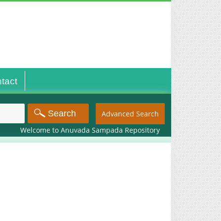
tact
Advanced Search
Welcome to Anuvada Sampada Repository