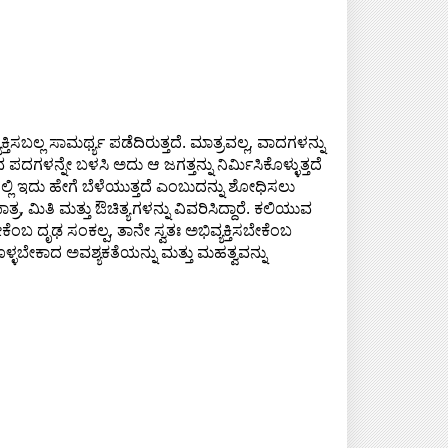
ತಿಸಬಲ್ಲ ಸಾಮರ್ಥ್ಯ ಪಡೆದಿರುತ್ತದೆ. ಮಾತ್ರವಲ್ಲ, ವಾದಗಳನ್ನು
ುವ ಪದಗಳನ್ನೇ ಬಳಸಿ ಅದು ಆ ಜಗತ್ತನ್ನು ನಿರ್ಮಿಸಿಕೊಳ್ಳುತ್ತದೆ
ವಿನಲ್ಲಿ ಇದು ಹೇಗೆ ಬೆಳೆಯುತ್ತದೆ ಎಂಬುದನ್ನು ಶೋಧಿಸಲು
ರ, ಮಿತಿ ಮತ್ತು ಔಚಿತ್ಯಗಳನ್ನು ವಿವರಿಸಿದ್ದಾರೆ. ಕಲಿಯುವ
ದೃಢ ಸಂಕಲ್ಪ, ತಾನೇ ಸ್ವತಃ ಅಭಿವ್ಯಕ್ತಿಸಬೇಕೆಂಬ
್ಳಬೇಕಾದ ಅವಶ್ಯಕತೆಯನ್ನು ಮತ್ತು ಮಹತ್ವವನ್ನು