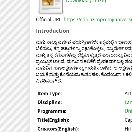
Download (215kB)
Official URL:
https://cdn.azimpremjiuniversi
Introduction
ಮಗು ನಾಲ್ಕು ವರ್ಷವ ವಯಸ್ಸಿಗಾಗಲೇ ತಕ್ಕಮಟ್ಟಿಗೆ ಭಾಷೆಯನ್ನು 
ಬೆಳೆಸಲು, ತನ್ನ ಹಕ್ಕುಗಳನ್ನು ರಕ್ಷಿಸಿಕೊಳ್ಳಲು, ಸನ್ನಿವೇಶಗಳ
ಮತ್ತು ತನ್ನ ಕನಸುಗಳನ್ನು ಕಟ್ಟಿಕೊಳ್ಳುತ್ತದೆ ಎಂಬುದನ್ನು ವ
ಪ್ರಯತ್ನಿಸಲಾಗಿದೆ. ಮಗುವಿನ ಕಲಿಕೆಗೆ ಪ್ರೇರಕವಾಗಬಲ್ಲ ಸಂಗ
ಮಗುವಿನ ಗುಣಲಕ್ಷಣಗಳನ್ನು ಗುರುತಿಸಲಾಗಿದೆ. ಆ ಲಕ್ಷಣ
ಬಯಕೆ ಮತ್ತು ಕೊನೆಯದು ಕುತೂಹಲ. ಕೊನೆಯದಾಗಿ ಕಲಿಯುವ ಮ
ವಿವರಿಸಲಾಗಿದೆ.
Item Type:
Art
Discipline:
Lan
Programme:
Uni
Title(English):
Cap
Creators(English):
Hr