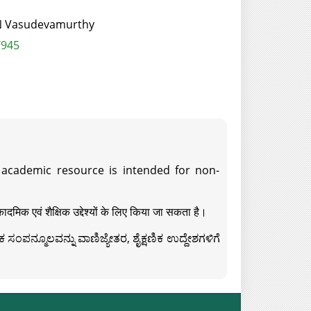
T N Vasudevamurthy
/945
s academic resource is intended for non-
दमिक एवं शैक्षिक उद्देश्यों के लिए किया जा सकता है।
ಸಂಪನ್ಮೂಲವನ್ನು ವಾಣಿಜ್ಯೇತರ, ಶೈಕ್ಷಣಿಕ ಉದ್ದೇಶಗಳಿಗೆ