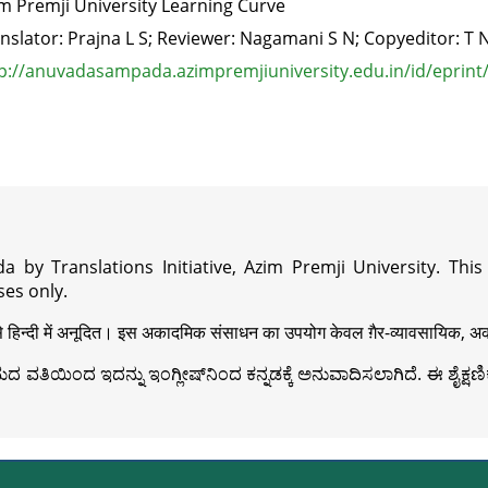
m Premji University Learning Curve
nslator: Prajna L S; Reviewer: Nagamani S N; Copyeditor: 
p://anuvadasampada.azimpremjiuniversity.edu.in/id/eprint
a by Translations Initiative, Azim Premji University. Thi
es only.
़ी से हिन्दी में अनूदित। इस अकादमिक संसाधन का उपयोग केवल ग़ैर-व्यावसायिक, अका
ವತಿಯಿಂದ ಇದನ್ನು ಇಂಗ್ಲೀಷ್‍ನಿಂದ ಕನ್ನಡಕ್ಕೆ ಅನುವಾದಿಸಲಾಗಿದೆ. ಈ ಶೈಕ್ಷಣಿಕ 