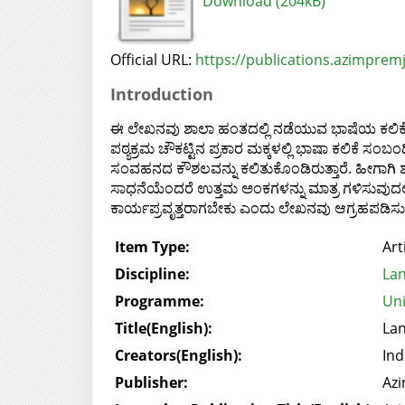
Download (204kB)
Official URL:
https://publications.azimpremji
Introduction
ಈ ಲೇಖನವು ಶಾಲಾ ಹಂತದಲ್ಲಿ ನಡೆಯುವ ಭಾಷೆಯ ಕಲಿಕೆ ಮತ್ತ
ಪಠ್ಯಕ್ರಮ ಚೌಕಟ್ಟಿನ ಪ್ರಕಾರ ಮಕ್ಕಳಲ್ಲಿ ಭಾಷಾ ಕಲಿಕೆ ಸಂಬ
ಸಂವಹನದ ಕೌಶಲವನ್ನು ಕಲಿತುಕೊಂಡಿರುತ್ತಾರೆ. ಹೀಗಾಗಿ ಶ
ಸಾಧನೆಯೆಂದರೆ ಉತ್ತಮ ಅಂಕಗಳನ್ನು ಮಾತ್ರ ಗಳಿಸುವುದಲ್ಲ, ಬ
ಕಾರ್ಯಪ್ರವೃತ್ತರಾಗಬೇಕು ಎಂದು ಲೇಖನವು ಆಗ್ರಹಪಡಿಸುತ್
Item Type:
Art
Discipline:
Lan
Programme:
Uni
Title(English):
Lan
Creators(English):
Ind
Publisher:
Azi