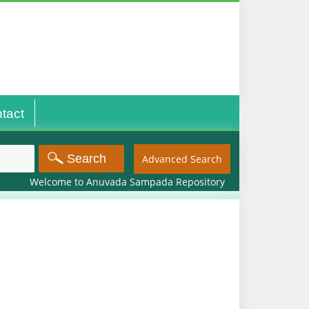
tact
Advanced Search
Welcome to Anuvada Sampada Repository