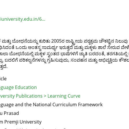
university.edu.in/6...
ು ಬೋಧನೆಯನ್ನು ಕುರಿತು 2005ರ ರಾಷ್ಟ್ರೀಯ ಪಠ್ಯಕ್ರಮ ಚೌಕಟ್ಟಿನ ನಿಲುವು ಏನ
ಂಧಿಸಿದಂತೆ ಒಂದು ಅಂತಸ್ಥ ಸಾಮರ್ಥ್ಯ ಇರುತ್ತದೆ ಮತ್ತು ಮಕ್ಕಳು ಶಾಲೆ ಸೇರುವ ವೇಳೆ
ಾಲಾ ಬೋಧನೆಯಲ್ಲಿ ಮಕ್ಕಳ ಸ್ವಂತದ ಭಾಷೆಗಳಿಗೆ ಚ್ಯುತಿ ಬರದಂತೆ, ತರಗತಿಯಲ್ಲ
ದಲಿಗೆ ಪರಿಕಲ್ಪನೆಗಳನ್ನು ಗ್ರಹಿಸುವುದು, ಸಂವಹನ ಮತ್ತು ಅಭಿವ್ಯಕ್ತಿಯ ಕೌಶಲವನ್ನು
ತದೆ.
icle
guage Education
versity Publications > Learning Curve
guage and the National Curriculum Framework
u Prasad
m Premji University