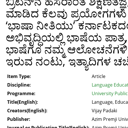
ಬ್ರಿಟನ್‌ನ ಹೆಸರಾಂತ ಶಿಕ್ಷಣತಜ್ಞ,
ಮಾಡಿದ ಕೆಲವು ಪ್ರಯೋಗಗಳು ಮ
‘ಭಾಷಾ ನೀತಿಯು’ ಕರ್ನಾಟಕದಲ್ಲ
ಅಭಿವೃದ್ಧಿಯಲ್ಲಿ ಭಾಷೆಯ ಪಾತ್
ಭಾಷೆಗೂ ನಮ್ಮ ಆಲೋಚನೆಗಳಿಗ
ಇರುವ ನಂಟು, ಇತ್ಯಾದಿಗಳ ಚರ್
Item Type:
Article
Discipline:
Language Educa
Programme:
University Publi
Title(English):
Language, Educa
Creators(English):
Vijay Padaki
Publisher:
Azim Premji Univ
Journal or Publication Title(English):
Azim Premji Univ