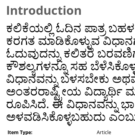
Introduction
ಕಲಿಕೆಯಲ್ಲಿ ಓದಿನ ಪಾತ್ರ ಬಹಳ 
ಕರಗತ ಮಾಡಿಕೊಳ್ಳುವ ವಿಧಾನಗಳ ಬ
ಓದುವುದನ್ನು ಕಲಿತರೆ ಬರವಣ
ಕೌಶಲ್ಯಗಳನ್ನೂ ಸಹ ಬೆಳೆಸಿಕ
ವಿಧಾನವನ್ನು ಬಳಸಬೇಕು ಅಥವ
ಅಂತರರಾಷ್ಟ್ರೀಯ ವಿದ್ಯಾರ್ಥ
ರೂಪಿಸಿದೆ. ಈ ವಿಧಾನವನ್ನು 
ಅಳವಡಿಸಿಕೊಳ್ಳಬಹುದು ಎಂಬು
Item Type:
Article