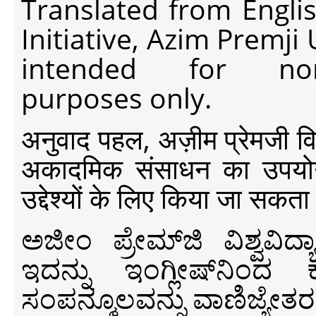
Translated from Engli
Initiative, Azim Premji
intended for non-c
purposes only.
अनुवाद पहल, अज़ीम प्रेमजी विश्व
अकादमिक संसाधन का उपयोग क
उद्देश्यों के लिए किया जा सकता
ಅಜೀಂ ಪ್ರೇಮ್‍ಜಿ ವಿಶ್ವ
ಇದನ್ನು ಇಂಗ್ಲೀಷ್‍ನಿಂದ ಕ
ಸಂಪನ್ಮೂಲವನ್ನು ವಾಣಿಜ್ಯೇತರ