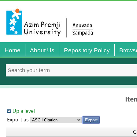
Home
About Us
Repository Policy
Brows
Ite
Up a level
Export as
G