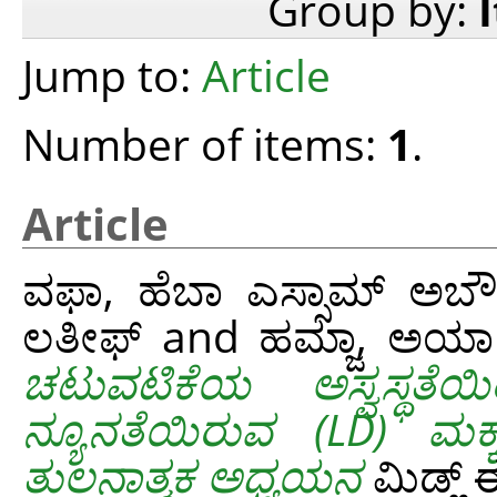
Group by:
Jump to:
Article
Number of items:
1
.
Article
ವಫಾ, ಹೆಬಾ ಎಸ್ಸಾಮ್ ಅಬ
ಲತೀಫ್
and
ಹಮ್ಜಾ, ಅಯಾ
ಚಟುವಟಿಕೆಯ ಅಸ್ವಸ್ಥತೆ
ನ್ಯೂನತೆಯಿರುವ (LD) ಮ
ತುಲನಾತ್ಮಕ ಅಧ್ಯಯನ
ಮಿಡ್ಲ್‌ 