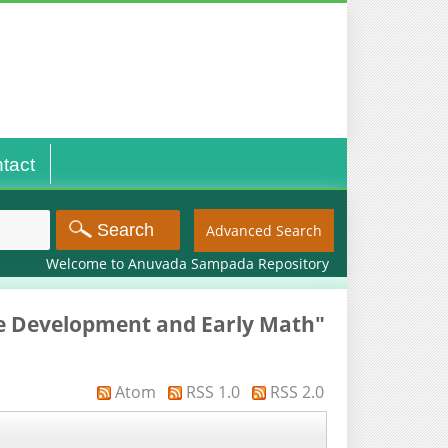
tact
Advanced Search
Welcome to Anuvada Sampada Repository
ive Development and Early Math"
Atom
RSS 1.0
RSS 2.0