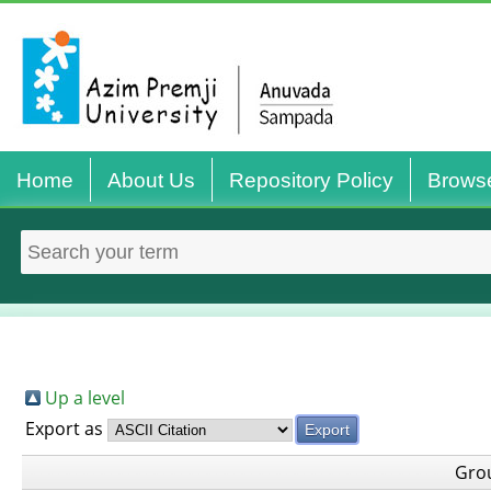
Home
About Us
Repository Policy
Brows
Up a level
Export as
Gro