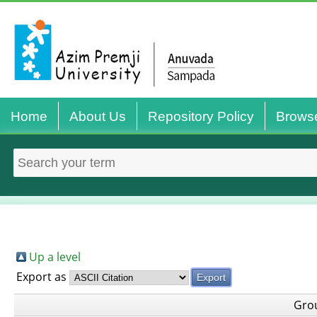
Home
About Us
Repository Policy
Brows
Up a level
Export as
Gro